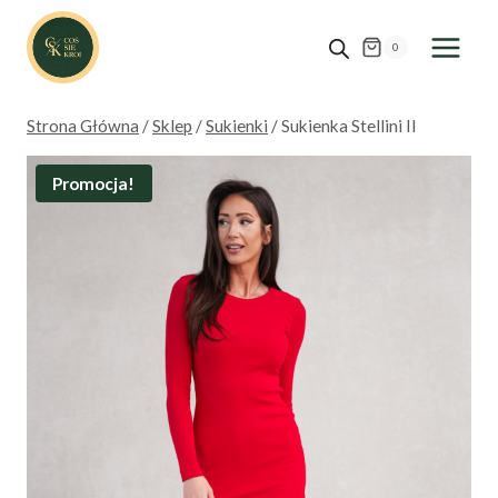
Przejdź
do
0
treści
Strona Główna
/
Sklep
/
Sukienki
/
Sukienka Stellini II
Promocja!