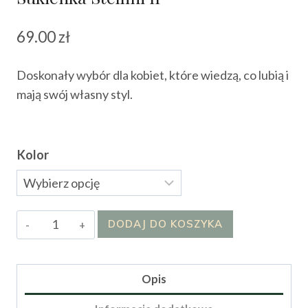
69.00
zł
Doskonały wybór dla kobiet, które wiedzą, co lubią i
mają swój własny styl.
Kolor
ilość
DODAJ DO KOSZYKA
Sukienka
Stellini
II
Opis