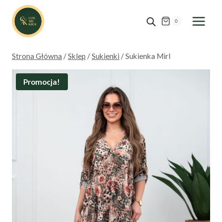
Przejdź
do
0
treści
Strona Główna
/
Sklep
/
Sukienki
/
Sukienka MirI
Promocja!