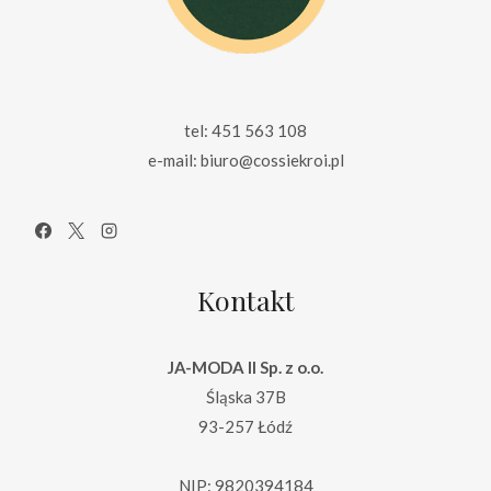
tel: 451 563 108
e-mail: biuro@cossiekroi.pl
Kontakt
JA-MODA II Sp. z o.o.
Śląska 37B
93-257 Łódź
NIP: 9820394184