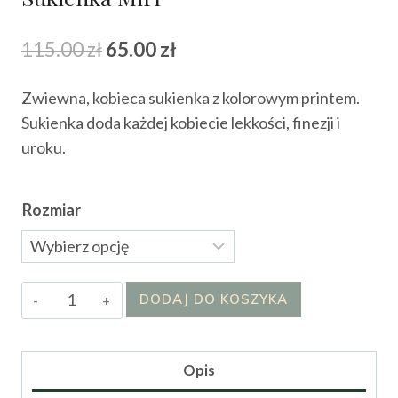
Pierwotna
Aktualna
115.00
zł
65.00
zł
cena
cena
Zwiewna, kobieca sukienka z kolorowym printem.
wynosiła:
wynosi:
Sukienka doda każdej kobiecie lekkości, finezji i
115.00 zł.
65.00 zł.
uroku.
Rozmiar
ilość
DODAJ DO KOSZYKA
Sukienka
MirI
Opis