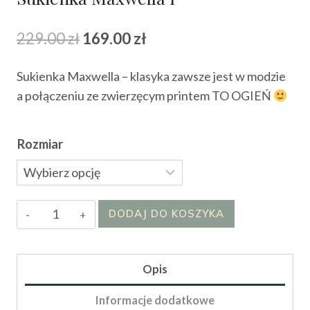
Pierwotna
Aktualna
229.00
zł
169.00
zł
cena
cena
Sukienka Maxwella – klasyka zawsze jest w modzie
wynosiła:
wynosi:
a połączeniu ze zwierzęcym printem TO OGIEŃ
229.00 zł.
169.00 zł.
Rozmiar
ilość
DODAJ DO KOSZYKA
Sukienka
Maxwella
I
Opis
Informacje dodatkowe