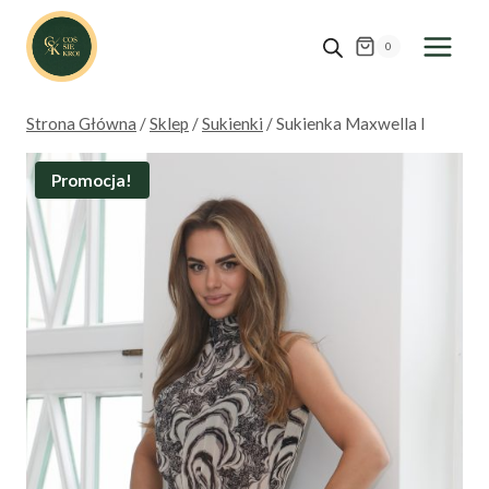
Przejdź
do
0
treści
Strona Główna
/
Sklep
/
Sukienki
/
Sukienka Maxwella I
Promocja!