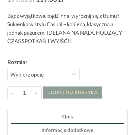
cena
cena
Bądź wyjątkowa, bądź inna, wyróżnij się z tłumu?
wynosiła:
wynosi:
Sukienka w stylu Casual – kobieca, klasyczna a
199.00 zł.
119.00 zł.
jednak pazurem. IDELANA NA NADCHODZĄCY
CZAS SPOTKAŃ I WYJŚĆ!!!
Rozmiar
ilość
DODAJ DO KOSZYKA
Sukienka
Marii
Opis
Informacje dodatkowe