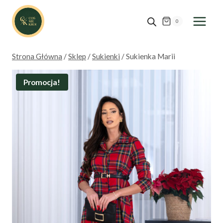
Przejdź
do
0
treści
Strona Główna
/
Sklep
/
Sukienki
/
Sukienka Marii
Promocja!