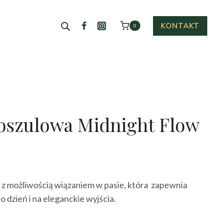
KONTAKT
0
oszulowa Midnight Flow
ktualna
cena
 z możliwością wiązaniem w pasie, która zapewnia
ynosi:
co dzień i na eleganckie wyjścia.
39.00 zł.