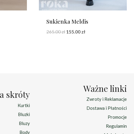
Sukienka Meldis
na
Pierwotna
Aktualna
265.00
zł
155.00
zł
cena
cena
:
wynosiła:
wynosi:
zł.
265.00 zł.
155.00 zł.
Ważne linki
a skróty
Zwroty i Reklamacje
Kurtki
Dostawa i Płatności
Bluzki
Promocje
Bluzy
Regulamin
Body