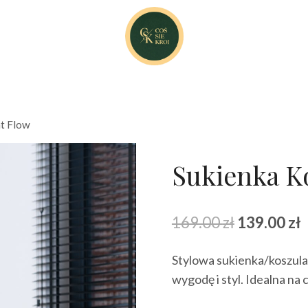
t Flow
Sukienka K
Pierwotna
A
169.00
zł
139.00
zł
cena
Stylowa sukienka/koszula
wynosiła:
w
wygodę i styl. Idealna na 
169.00 zł.
1