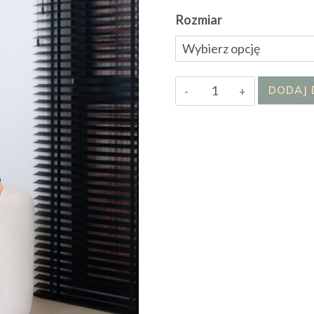
Rozmiar
ilość
DODAJ 
Sukienka
Koszulowa
Midnight
Flow