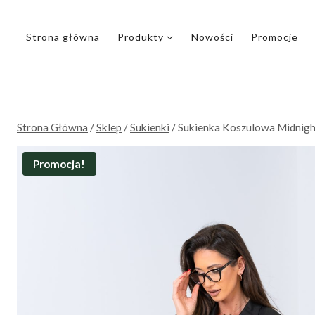
Przejdź
do
Strona główna
Produkty
Nowości
Promocje
treści
Strona Główna
/
Sklep
/
Sukienki
/
Sukienka Koszulowa Midnigh
Promocja!