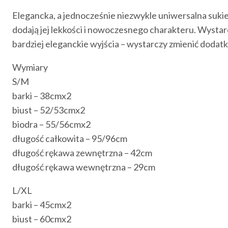
Elegancka, a jednocześnie niezwykle uniwersalna sukie
dodają jej lekkości i nowoczesnego charakteru. Wystarczy
bardziej eleganckie wyjścia – wystarczy zmienić dodatk
Wymiary
S/M
barki – 38cmx2
biust – 52/53cmx2
biodra – 55/56cmx2
długość całkowita – 95/96cm
długość rękawa zewnętrzna – 42cm
długość rękawa wewnętrzna – 29cm
L/XL
barki – 45cmx2
biust – 60cmx2