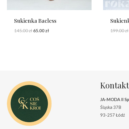
Sukienka Bacless
Sukienk
Pierwotna
Aktualna
145.00
zł
65.00
zł
199.00
zł
cena
cena
wynosiła:
wynosi:
145.00 zł.
65.00 zł.
Kontakt
JA-MODA II Sp.
Śląska 37B
93-257 Łódź