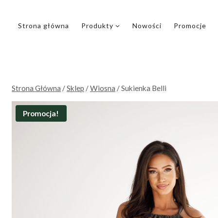
Przejdź
do
Strona główna
Produkty
Nowości
Promocje
treści
Strona Główna
/
Sklep
/
Wiosna
/
Sukienka Belli
Promocja!