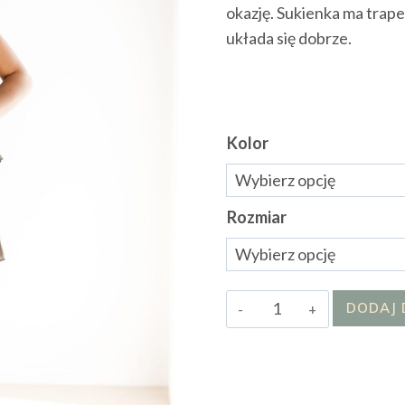
okazję. Sukienka ma trap
układa się dobrze.
Kolor
Rozmiar
ilość
DODAJ 
Sukienka
Belli