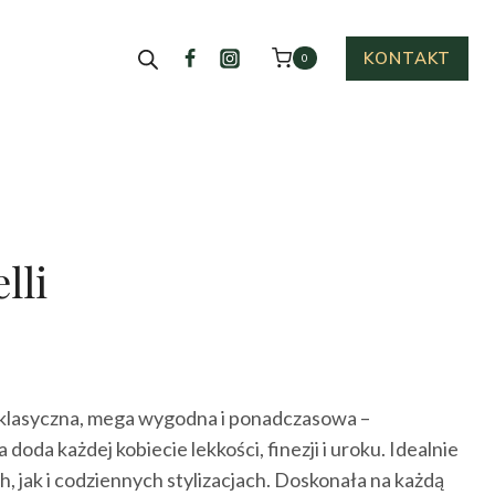
KONTAKT
0
lli
tualna
na
 klasyczna, mega wygodna i ponadczasowa –
nosi:
a każdej kobiecie lekkości, finezji i uroku. Idealnie
.00 zł.
h, jak i codziennych stylizacjach. Doskonała na każdą