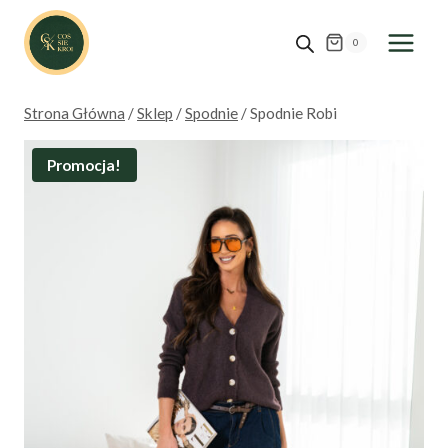
Przejdź
do
0
treści
Strona Główna
/
Sklep
/
Spodnie
/
Spodnie Robi
Promocja!