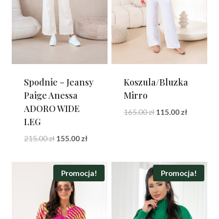
Spodnie – Jeansy
Koszula/Bluzka
Paige Anessa
Mirro
ADORO WIDE
Pierwotna
Aktualna
165.00
zł
115.00
zł
LEG
cena
cena
wynosiła:
wynosi:
Pierwotna
Aktualna
215.00
zł
155.00
zł
165.00 zł.
115.00 zł.
cena
cena
wynosiła:
wynosi:
215.00 zł.
155.00 zł.
Promocja!
Promocja!