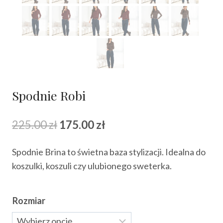
Spodnie Robi
Pierwotna
Aktualna
225.00
zł
175.00
zł
cena
cena
Spodnie Brina to świetna baza stylizacji. Idealna do
wynosiła:
wynosi:
koszulki, koszuli czy ulubionego sweterka.
225.00 zł.
175.00 zł.
Rozmiar