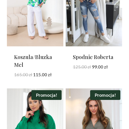
Koszula/Bluzka
Spodnie Roberta
Mel
Pierwotna
Aktualna
125.00
zł
99.00
zł
cena
cena
Pierwotna
Aktualna
165.00
zł
115.00
zł
wynosiła:
wynosi:
cena
cena
125.00 zł.
99.00 zł.
wynosiła:
wynosi:
165.00 zł.
115.00 zł.
Promocja!
Promocja!