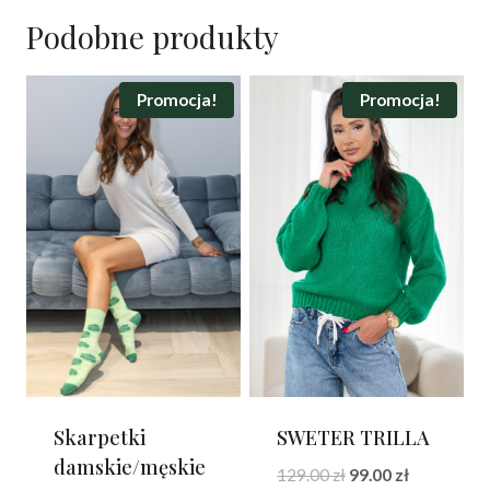
Podobne produkty
Promocja!
Promocja!
Skarpetki
SWETER TRILLA
damskie/męskie
Pierwotna
Aktualna
129.00
zł
99.00
zł