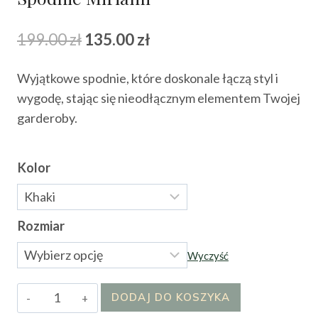
Pierwotna
Aktualna
199.00
zł
135.00
zł
cena
cena
Wyjątkowe spodnie, które doskonale łączą styl i
wynosiła:
wynosi:
wygodę, stając się nieodłącznym elementem Twojej
199.00 zł.
135.00 zł.
garderoby.
Kolor
Rozmiar
Wyczyść
ilość
DODAJ DO KOSZYKA
Spodnie