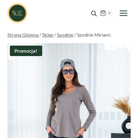
Przejdź
do
0
treści
Strona Główna
/
Sklep
/
Spodnie
/
Spodnie Miriami
Promocja!