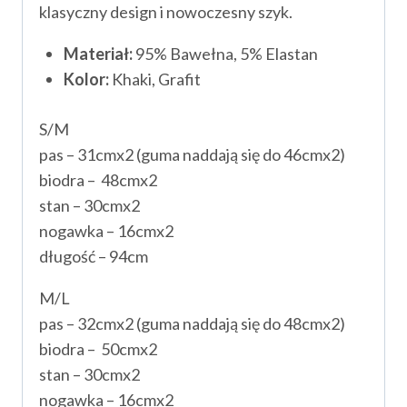
klasyczny design i nowoczesny szyk.
Materiał:
95% Bawełna, 5% Elastan
Kolor:
Khaki, Grafit
S/M
pas – 31cmx2 (guma naddają się do 46cmx2)
biodra – 48cmx2
stan – 30cmx2
nogawka – 16cmx2
długość – 94cm
M/L
pas – 32cmx2 (guma naddają się do 48cmx2)
biodra – 50cmx2
stan – 30cmx2
nogawka – 16cmx2