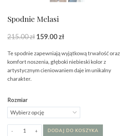
Spodnie Melasi
Pierwotna
Aktualna
215.00
zł
159.00
zł
cena
cena
Te spodnie zapewniają wyjątkową trwałość oraz
wynosiła:
wynosi:
komfort noszenia, głęboki niebieski kolor z
215.00 zł.
159.00 zł.
artystycznym cieniowaniem daje im unikalny
charakter.
Rozmiar
ilość
DODAJ DO KOSZYKA