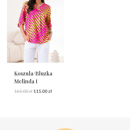
Koszula/Bluzka
Melinda I
Pierwotna
Aktualna
165.00
zł
115.00
zł
cena
cena
wynosiła:
wynosi:
165.00 zł.
115.00 zł.