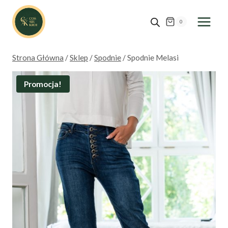
Przejdź
do
0
treści
Strona Główna
/
Sklep
/
Spodnie
/
Spodnie Melasi
Promocja!