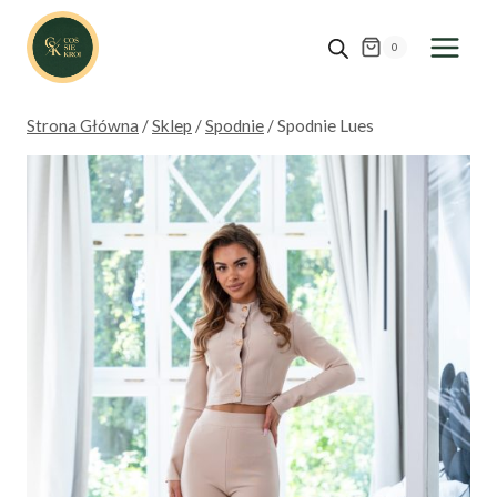
Przejdź
do
0
treści
Strona Główna
/
Sklep
/
Spodnie
/
Spodnie Lues