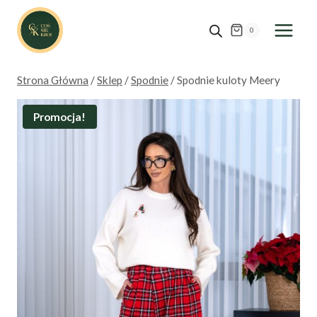
Przejdź
do
0
treści
Strona Główna
/
Sklep
/
Spodnie
/
Spodnie kuloty Meery
Promocja!