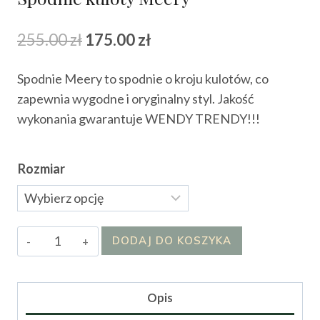
Pierwotna
Aktualna
255.00
zł
175.00
zł
cena
cena
Spodnie Meery to spodnie o kroju kulotów, co
wynosiła:
wynosi:
zapewnia wygodne i oryginalny styl. Jakość
255.00 zł.
175.00 zł.
wykonania gwarantuje WENDY TRENDY!!!
Rozmiar
ilość
DODAJ DO KOSZYKA
Spodnie
kuloty
Meery
Opis