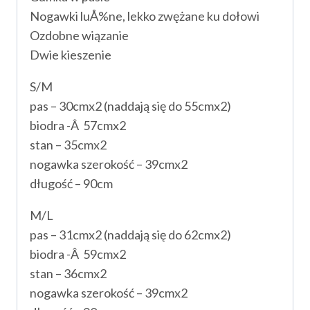
Nogawki luÅ%ne, lekko zwężane ku dołowi
Ozdobne wiązanie
Dwie kieszenie
S/M
pas – 30cmx2 (naddają się do 55cmx2)
biodra -Â 57cmx2
stan – 35cmx2
nogawka szerokość – 39cmx2
długość – 90cm
M/L
pas – 31cmx2 (naddają się do 62cmx2)
biodra -Â 59cmx2
stan – 36cmx2
nogawka szerokość – 39cmx2