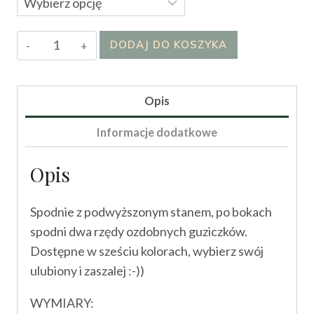
ilość
DODAJ DO KOSZYKA
Spodnie
Kayall
Opis
Informacje dodatkowe
Opis
Spodnie z podwyższonym stanem, po bokach
spodni dwa rzędy ozdobnych guziczków.
Dostępne w sześciu kolorach, wybierz swój
ulubiony i zaszalej :-))
WYMIARY: