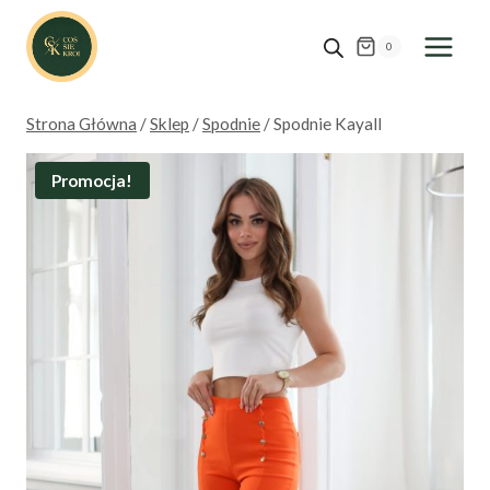
Przejdź
do
0
treści
Strona Główna
/
Sklep
/
Spodnie
/
Spodnie Kayall
Promocja!