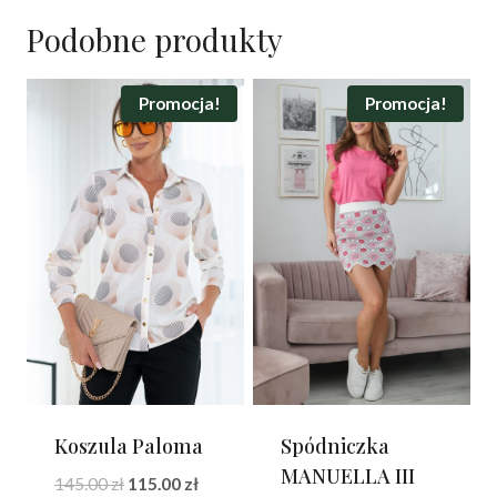
Podobne produkty
Promocja!
Promocja!
Koszula Paloma
Spódniczka
MANUELLA III
Pierwotna
Aktualna
145.00
zł
115.00
zł