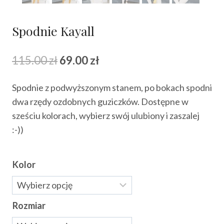
Spodnie Kayall
Pierwotna
Aktualna
115.00
zł
69.00
zł
cena
cena
Spodnie z podwyższonym stanem, po bokach spodni
wynosiła:
wynosi:
dwa rzędy ozdobnych guziczków. Dostępne w
115.00 zł.
69.00 zł.
sześciu kolorach, wybierz swój ulubiony i zaszalej
:-))
Kolor
Rozmiar