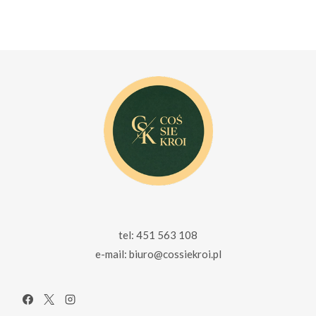
cena
cena
cena
cena
wynosiła:
wynosi:
wynosiła:
wynosi:
129.00 zł.
99.00 zł.
229.00 zł.
159.00 zł.
tel: 451 563 108
e-mail: biuro@cossiekroi.pl