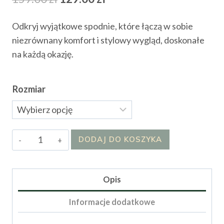
cena
cena
Odkryj wyjątkowe spodnie, które łączą w sobie
wynosiła:
wynosi:
niezrównany komfort i stylowy wygląd, doskonałe
159.00 zł.
129.00 zł.
na każdą okazję.
Rozmiar
ilość
DODAJ DO KOSZYKA
Spodnie
Glas
Opis
Informacje dodatkowe