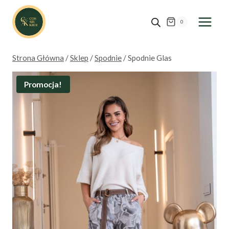
Przejdź
do
0
treści
Strona Główna
/
Sklep
/
Spodnie
/
Spodnie Glas
Promocja!