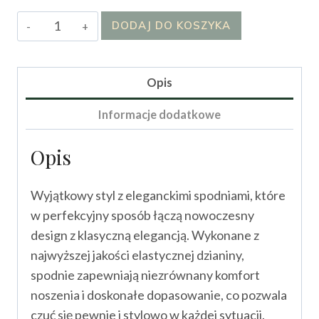
ilość
DODAJ DO KOSZYKA
Spodnie
Bali
I
Opis
Informacje dodatkowe
Opis
Wyjątkowy styl z eleganckimi spodniami, które
w perfekcyjny sposób łączą nowoczesny
design z klasyczną elegancją. Wykonane z
najwyższej jakości elastycznej dzianiny,
spodnie zapewniają niezrównany komfort
noszenia i doskonałe dopasowanie, co pozwala
czuć się pewnie i stylowo w każdej sytuacji.