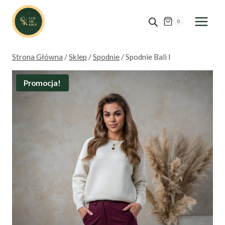
Przejdź
do
0
treści
Strona Główna
/
Sklep
/
Spodnie
/
Spodnie Bali I
Promocja!