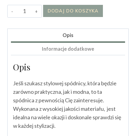
ilość
DODAJ DO KOSZYKA
Spódnica
Turitti
Opis
Informacje dodatkowe
Opis
Jeśli szukasz stylowej spódnicy, która będzie
zarówno praktyczna, jak i modna, to ta
spódnica z pewnością Cię zainteresuje.
Wykonana z wysokiej jakości materiału, jest
idealna na wiele okazji i doskonale sprawdzi się
w każdej stylizacji.