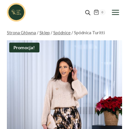
Przejdź
do
0
treści
Strona Główna
/
Sklep
/
Spódnice
/
Spódnica Turitti
Promocja!