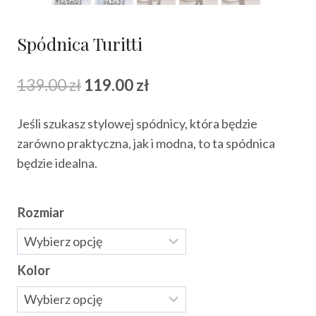
Spódnica Turitti
Pierwotna
Aktualna
139.00
zł
119.00
zł
cena
cena
Jeśli szukasz stylowej spódnicy, która będzie
wynosiła:
wynosi:
zarówno praktyczna, jak i modna, to ta spódnica
139.00 zł.
119.00 zł.
będzie idealna.
Rozmiar
Kolor