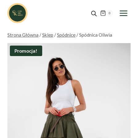
Przejdź
do
0
treści
Strona Główna
/
Sklep
/
Spódnice
/
Spódnica Oliwia
Promocja!