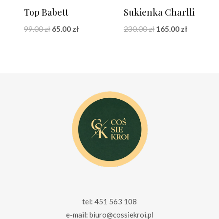
Top Babett
Sukienka Charlli
Pierwotna
Aktualna
Pierwotna
Aktualna
99.00
zł
65.00
zł
230.00
zł
165.00
zł
cena
cena
cena
cena
wynosiła:
wynosi:
wynosiła:
wynosi:
99.00 zł.
65.00 zł.
230.00 zł.
165.00 zł.
tel: 451 563 108
e-mail: biuro@cossiekroi.pl