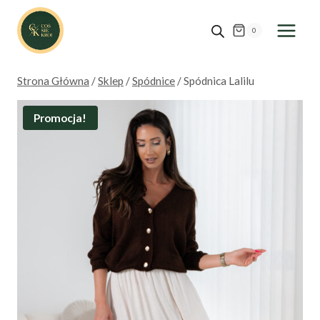
Przejdź
do
0
treści
Strona Główna
/
Sklep
/
Spódnice
/
Spódnica Lalilu
Promocja!