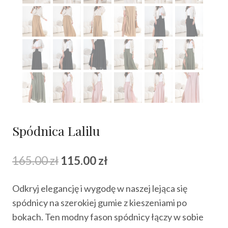
Spódnica Lalilu
Pierwotna
Aktualna
165.00
zł
115.00
zł
cena
cena
Odkryj elegancję i wygodę w naszej lejąca się
wynosiła:
wynosi:
spódnicy na szerokiej gumie z kieszeniami po
165.00 zł.
115.00 zł.
bokach. Ten modny fason spódnicy łączy w sobie