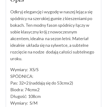
Odkryj elegancję i wygodę w naszej lejąca się
spódnicy na szerokiej gumie z kieszeniami po
bokach. Ten modny fason spódnicy łączy w
sobie klasyczny krój z nowoczesnym
akcentem, idealna na sezon letni. Materiał
idealnie układa się na sylwetce, a subtelne
rozcięcie na nodze dodają całości subtelnego
uroku.
Wymiary: XS/S
SPÓDNICA:
Pas: 32×2 (naddają się do 53cmx2)
Biodra: 74cmx2
Długość: 108cm
Wymiary: S/M