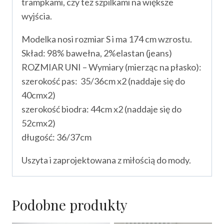
trampkami, czy też szpilkami na większe
wyjścia.
Modelka nosi rozmiar S i ma 174 cm wzrostu.
Skład: 98% bawełna, 2%elastan (jeans)
ROZMIAR UNI – Wymiary (mierząc na płasko):
szerokość pas: 35/36cm x2 (naddaje się do
40cmx2)
szerokość biodra: 44cm x2 (naddaje się do
52cmx2)
długość: 36/37cm
Uszyta i zaprojektowana z miłością do mody.
Podobne produkty