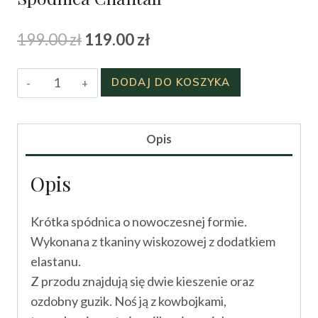
Pierwotna
Aktualna
199.00
zł
119.00
zł
cena
cena
ilość
DODAJ DO KOSZYKA
wynosiła:
wynosi:
Spódnica
199.00 zł.
119.00 zł.
Chantall
Opis
Opis
Krótka spódnica o nowoczesnej formie.
Wykonana z tkaniny wiskozowej z dodatkiem
elastanu.
Z przodu znajdują się dwie kieszenie oraz
ozdobny guzik. Noś ją z kowbojkami,