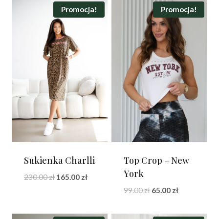
Promocja!
Promocja!
Sukienka Charlli
Top Crop – New
York
Pierwotna
Aktualna
230.00
zł
165.00
zł
cena
cena
Pierwotna
Aktualna
99.00
zł
65.00
zł
wynosiła:
wynosi:
cena
cena
230.00 zł.
165.00 zł.
wynosiła:
wynosi: