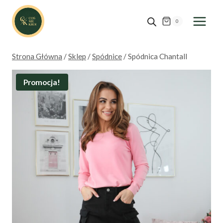
Przejdź
do
0
treści
Strona Główna
/
Sklep
/
Spódnice
/
Spódnica Chantall
Promocja!