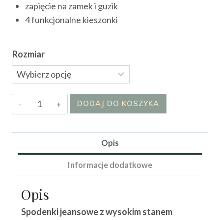
zapięcie na zamek i guzik
4 funkcjonalne kieszonki
Rozmiar
ilość
DODAJ DO KOSZYKA
Spodenki
Pausa
Jeans
Opis
Informacje dodatkowe
Opis
Spodenki jeansowe z wysokim stanem