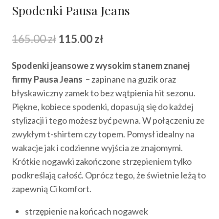
Spodenki Pausa Jeans
Pierwotna
Aktualna
165.00
zł
115.00
zł
cena
cena
Spodenki jeansowe z wysokim stanem znanej
wynosiła:
wynosi:
firmy Pausa Jeans –
zapinane na guzik oraz
165.00 zł.
115.00 zł.
błyskawiczny zamek to bez wątpienia hit sezonu.
Piękne, kobiece spodenki, dopasują się do każdej
stylizacji i tego możesz być pewna. W połączeniu ze
zwykłym t-shirtem czy topem. Pomysł idealny na
wakacje jak i codzienne wyjścia ze znajomymi.
Krótkie nogawki zakończone strzępieniem tylko
podkreślają całość. Oprócz tego, że świetnie leżą to
zapewnią Ci komfort.
strzępienie na końcach nogawek