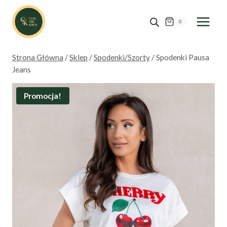
Przejdź
do
0
treści
Strona Główna
/
Sklep
/
Spodenki/Szorty
/
Spodenki Pausa
Jeans
Promocja!