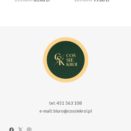
cena
cena
cena
cena
wynosiła:
wynosi:
wynosiła:
wynosi:
115.00 zł.
65.00 zł.
129.00 zł.
99.00 zł.
tel: 451 563 108
e-mail: biuro@cossiekroi.pl