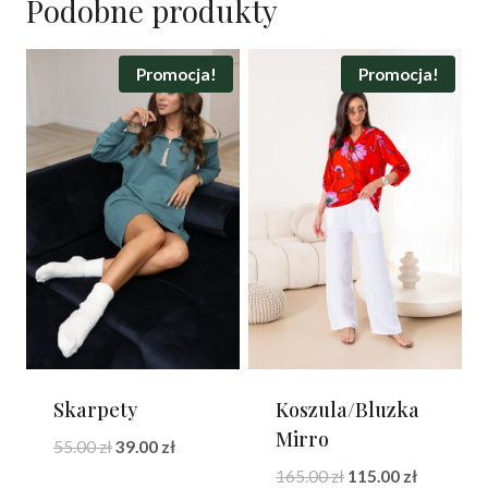
Podobne produkty
Promocja!
Promocja!
Skarpety
Koszula/Bluzka
Mirro
Pierwotna
Aktualna
55.00
zł
39.00
zł
cena
cena
Pierwotna
Aktualna
165.00
zł
115.00
zł