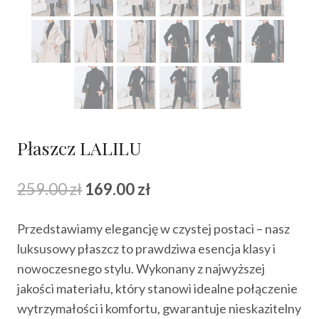
Płaszcz LALILU
Pierwotna
Aktualna
259.00
zł
169.00
zł
cena
cena
Przedstawiamy elegancję w czystej postaci – nasz
wynosiła:
wynosi:
luksusowy płaszcz to prawdziwa esencja klasy i
259.00 zł.
169.00 zł.
nowoczesnego stylu. Wykonany z najwyższej
jakości materiału, który stanowi idealne połączenie
wytrzymałości i komfortu, gwarantuje nieskazitelny