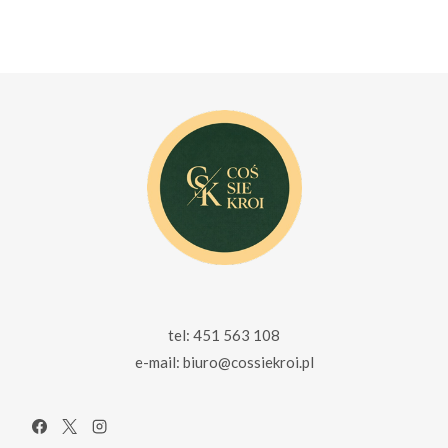
wynosiła:
wynosi:
cena
cena
125.00 zł.
69.00 zł.
wynosiła:
wynosi:
69.00 zł.
59.00 zł.
tel: 451 563 108
e-mail: biuro@cossiekroi.pl