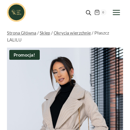
Przejdź
do
0
treści
Strona Główna
/
Sklep
/
Okrycia wierzchnie
/
Płaszcz
LALILU
Promocja!