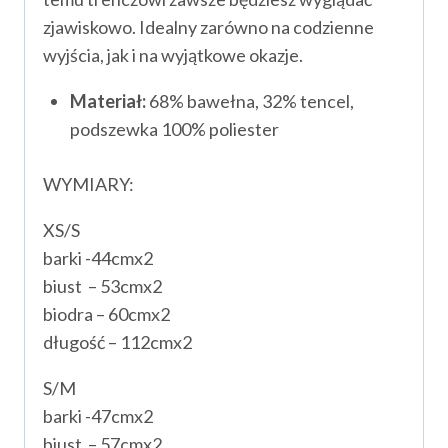
zjawiskowo. Idealny zarówno na codzienne
wyjścia, jak i na wyjątkowe okazje.
Materiał:
68% bawełna, 32% tencel,
podszewka 100% poliester
WYMIARY:
XS/S
barki -44cmx2
biust – 53cmx2
biodra – 60cmx2
długość – 112cmx2
S/M
barki -47cmx2
biust – 57cmx2