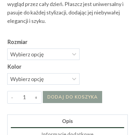
wygląd przez cały dzień. Płaszcz jest uniwersalny i
pasuje do każdej stylizacji, dodając jej niebywałej
elegancji i szyku.
Rozmiar
Kolor
ilość
DODAJ DO KOSZYKA
Płaszcz
LALILU
Opis
Informacje dodatkowe