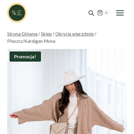
Przejdź
do
0
treści
Strona Główna
/
Sklep
/
Okrycia wierzchnie
/
Płaszcz/Kardigan Mona
Promocja!