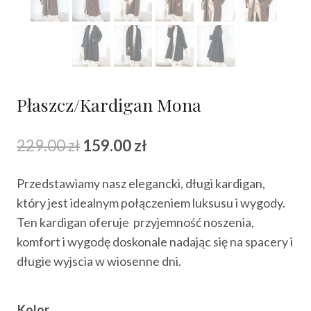
Płaszcz/Kardigan Mona
Pierwotna
Aktualna
229.00
zł
159.00
zł
cena
cena
Przedstawiamy nasz elegancki, długi kardigan,
wynosiła:
wynosi:
który jest idealnym połączeniem luksusu i wygody.
229.00 zł.
159.00 zł.
Ten kardigan oferuje przyjemność noszenia,
komfort i wygodę doskonale nadając się na spacery i
długie wyjscia w wiosenne dni.
Kolor