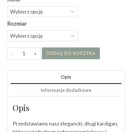
Rozmiar
ilość
DODAJ DO KOSZYKA
Płaszcz/Kardigan
Mona
Opis
Informacje dodatkowe
Opis
Przedstawiamy nasz elegancki, długi kardigan,
który jest idealnym połączeniem luksusu i