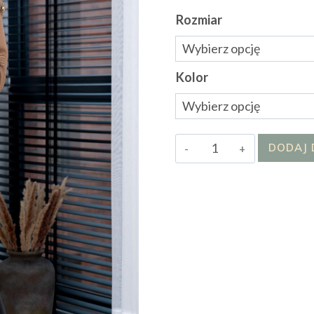
Rozmiar
Kolor
ilość
DODAJ 
Płaszcz
Carlla