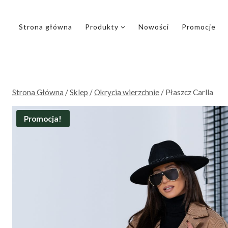
Przejdź
do
Strona główna
Produkty
Nowości
Promocje
treści
Strona Główna
/
Sklep
/
Okrycia wierzchnie
/
Płaszcz Carlla
Promocja!