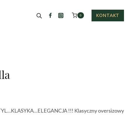
KONTAKT
0
lla
ktualna
cena
L…KLASYKA…ELEGANCJA !!! Klasyczny oversizowy
ynosi:
79.00 zł.