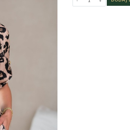
Pasek
guma
Klira