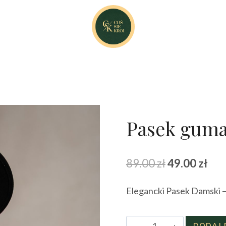
Pasek guma
Pierwotna
Akt
89.00
zł
49.00
zł
cena
cen
Elegancki Pasek Damski –
wynosiła:
wyn
89.00 zł.
49.0
ilość
DODAJ 