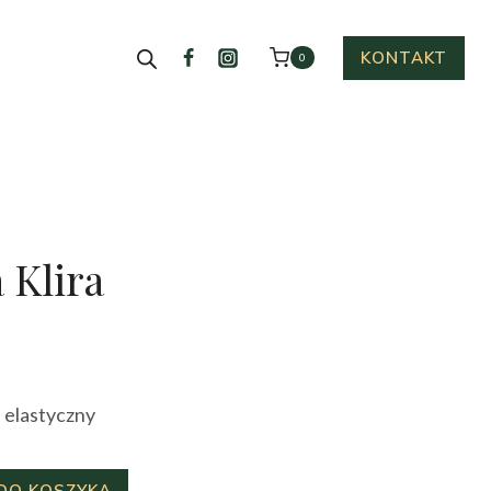
KONTAKT
0
 Klira
ualna
a
 elastyczny
osi:
0 zł.
DO KOSZYKA