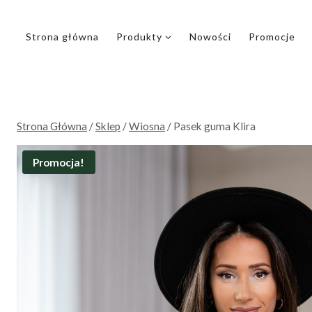
Przejdź
do
Strona główna
Produkty
Nowości
Promocje
treści
Strona Główna
/
Sklep
/
Wiosna
/
Pasek guma Klira
Promocja!