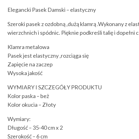
Elegancki Pasek Damski – elastyczny
Szeroki pasek z ozdobną ,dużą klamrą .Wykonany z elas
wierzchnich i spódnic. Pięknie podkreśli talię i dopełni c
Klamra metalowa
Pasek jest elastyczny ,rozciąga się
Zapięcie na zaczep
Wysoka jakość
WYMIARY I SZCZEGÓŁY PRODUKTU
Kolor paska – beż
Kolor okucia – Złoty
Wymiary:
Długość – 35-40 cm x 2
Szerokość – 6 cm