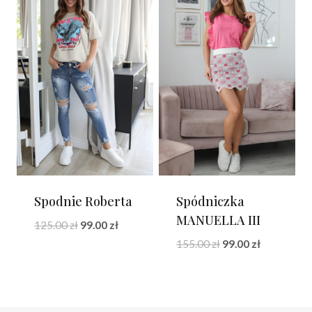
Spodnie Roberta
Spódniczka
MANUELLA III
Pierwotna
Aktualna
125.00
zł
99.00
zł
cena
cena
Pierwotna
Aktualna
155.00
zł
99.00
zł
wynosiła:
wynosi:
cena
cena
125.00 zł.
99.00 zł.
wynosiła:
wynosi:
155.00 zł.
99.00 zł.