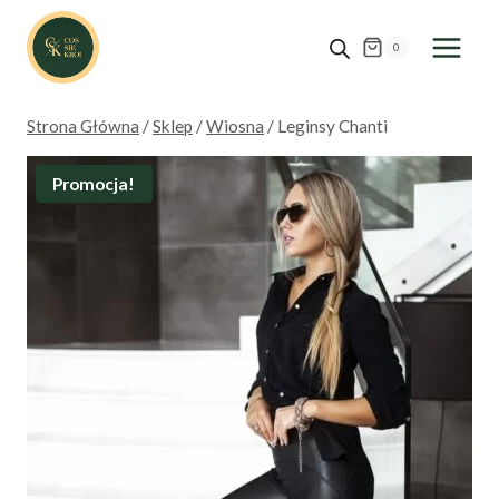
Przejdź
do
0
treści
Strona Główna
/
Sklep
/
Wiosna
/
Leginsy Chanti
Promocja!