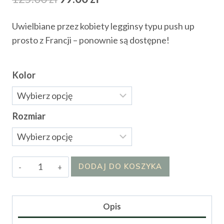
cena
cena
Uwielbiane przez kobiety legginsy typu push up
wynosiła:
wynosi:
prosto z Francji – ponownie są dostępne!
125.00 zł.
99.00 zł.
Kolor
Rozmiar
ilość
DODAJ DO KOSZYKA
Leginsy
Chanti
Opis