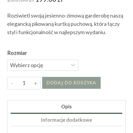
cena
cena
Rozświetl swoją jesienno-zimową garderobę naszą
wynosiła:
wynosi:
elegancką pikowaną kurtką puchową, która łączy
265.00 zł.
199.00 zł.
styl i funkcjonalność w najlepszym wydaniu.
Rozmiar
ilość
DODAJ DO KOSZYKA
Kurtka
Masi
Opis
Informacje dodatkowe