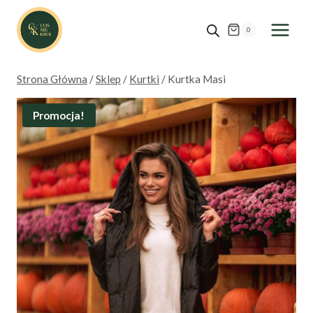
Przejdź
do
0
treści
Strona Główna
/
Sklep
/
Kurtki
/
Kurtka Masi
Promocja!