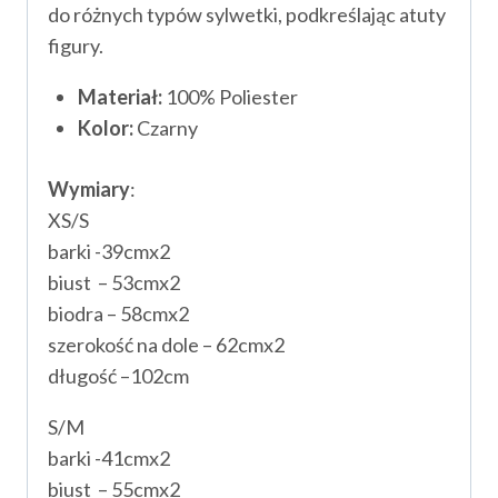
do różnych typów sylwetki, podkreślając atuty
figury.
Materiał:
100% Poliester
Kolor:
Czarny
Wymiary
:
XS/S
barki -39cmx2
biust – 53cmx2
biodra – 58cmx2
szerokość na dole – 62cmx2
długość –102cm
S/M
barki -41cmx2
biust – 55cmx2