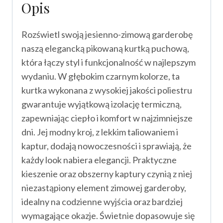
Opis
Rozświetl swoją jesienno-zimową garderobę
naszą elegancką pikowaną kurtką puchową,
która łączy styl i funkcjonalność w najlepszym
wydaniu. W głębokim czarnym kolorze, ta
kurtka wykonana z wysokiej jakości poliestru
gwarantuje wyjątkową izolację termiczną,
zapewniając ciepło i komfort w najzimniejsze
dni. Jej modny kroj, z lekkim taliowaniem i
kaptur, dodają nowoczesności i sprawiają, że
każdy look nabiera elegancji. Praktyczne
kieszenie oraz obszerny kaptury czynią z niej
niezastąpiony element zimowej garderoby,
idealny na codzienne wyjścia oraz bardziej
wymagające okazje. Świetnie dopasowuje się