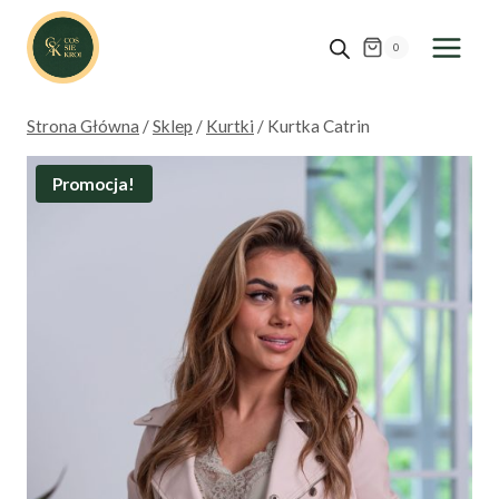
Przejdź
do
0
treści
Strona Główna
/
Sklep
/
Kurtki
/
Kurtka Catrin
Promocja!