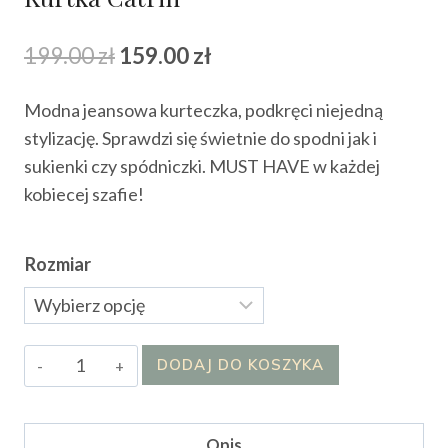
Pierwotna
Aktualna
199.00
zł
159.00
zł
cena
cena
Modna jeansowa kurteczka, podkręci niejedną
wynosiła:
wynosi:
stylizację. Sprawdzi się świetnie do spodni jak i
199.00 zł.
159.00 zł.
sukienki czy spódniczki. MUST HAVE w każdej
kobiecej szafie!
Rozmiar
ilość
DODAJ DO KOSZYKA
Kurtka
Catrin
Opis