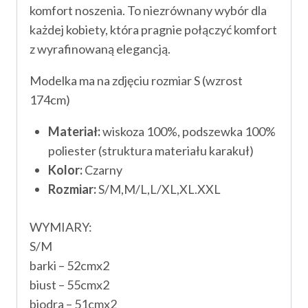
komfort noszenia. To niezrównany wybór dla
każdej kobiety, która pragnie połączyć komfort
z wyrafinowaną elegancją.
Modelka ma na zdjęciu rozmiar S (wzrost
174cm)
Materiał:
wiskoza 100%, podszewka 100%
poliester (struktura materiału karakuł)
Kolor:
Czarny
Rozmiar:
S/M,M/L,L/XL,XL.XXL
WYMIARY:
S/M
barki – 52cmx2
biust – 55cmx2
biodra – 51cmx2