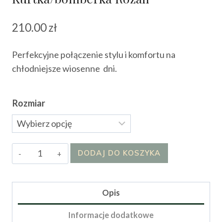
210.00
zł
Perfekcyjne połączenie stylu i komfortu na
chłodniejsze wiosenne dni.
Rozmiar
ilość
DODAJ DO KOSZYKA
Kurtka/bomberka
Rozali
Opis
Informacje dodatkowe