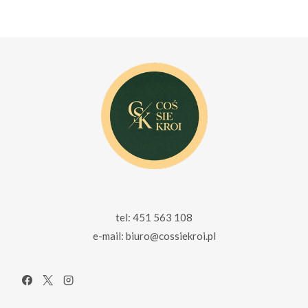
wynosiła:
wynosi:
355.00 zł.
255.00 zł.
tel: 451 563 108
e-mail: biuro@cossiekroi.pl