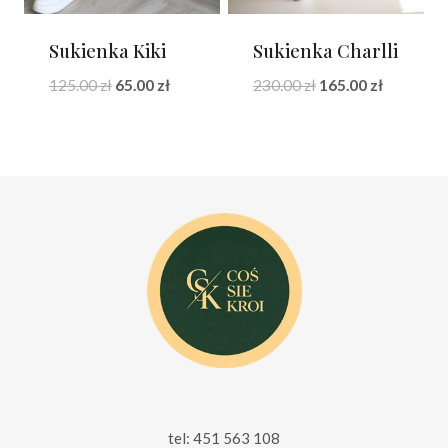
Sukienka Kiki
Sukienka Charlli
Pierwotna
Aktualna
Pierwotna
Aktualna
125.00
zł
65.00
zł
230.00
zł
165.00
zł
cena
cena
cena
cena
wynosiła:
wynosi:
wynosiła:
wynosi:
125.00 zł.
65.00 zł.
230.00 zł.
165.00 zł.
tel: 451 563 108