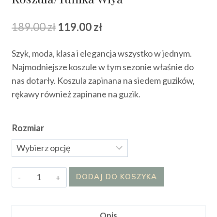
Pierwotna
Aktualna
189.00
zł
119.00
zł
cena
cena
Szyk, moda, klasa i elegancja wszystko w jednym.
wynosiła:
wynosi:
Najmodniejsze koszule w tym sezonie właśnie do
189.00 zł.
119.00 zł.
nas dotarły. Koszula zapinana na siedem guzików,
rękawy również zapinane na guzik.
Rozmiar
ilość
DODAJ DO KOSZYKA
Koszula/Tunika
Wiya
Opis