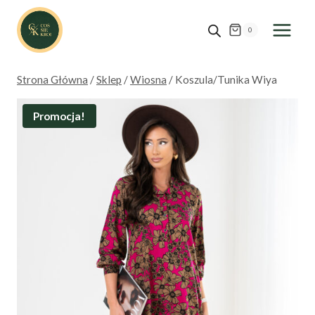
Przejdź
do
0
treści
Strona Główna
/
Sklep
/
Wiosna
/
Koszula/Tunika Wiya
Promocja!