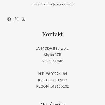
e-mail: biuro@cossiekroi.pl
Kontakt
JA-MODA II Sp. z o.o.
Śląska 37B
93-257 Łódź
NIP: 9820394184
KRS: 0001182857
REGON: 542196101
Na skróty