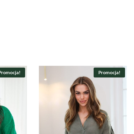
Promocja!
Promocja!