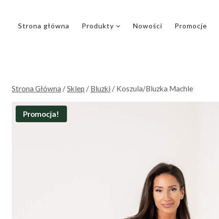
Przejdź
do
Strona główna
Produkty
Nowości
Promocje
treści
Strona Główna
/
Sklep
/
Bluzki
/
Koszula/Bluzka Machle
Promocja!