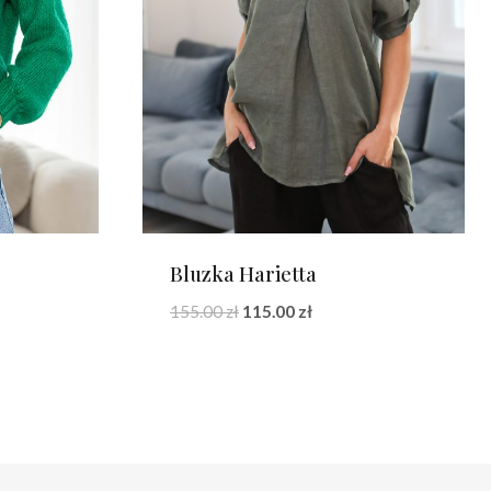
Bluzka Harietta
a
Pierwotna
Aktualna
155.00
zł
115.00
zł
cena
cena
wynosiła:
wynosi:
155.00 zł.
115.00 zł.