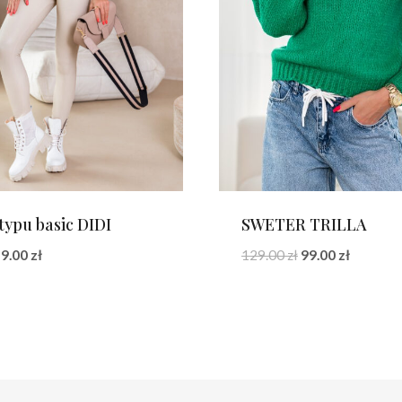
typu basic DIDI
SWETER TRILLA
ierwotna
Aktualna
Pierwotna
Aktualn
59.00
zł
129.00
zł
99.00
zł
ena
cena
cena
cena
ynosiła:
wynosi:
wynosiła:
wynosi:
9.00 zł.
59.00 zł.
129.00 zł.
99.00 zł.