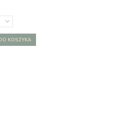
DO KOSZYKA