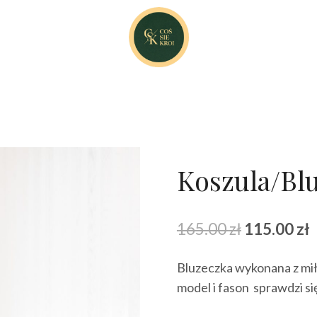
Koszula/Bl
Pierwotna
A
165.00
zł
115.00
zł
cena
Bluzeczka wykonana z mił
wynosiła:
w
model i fason sprawdzi się
165.00 zł.
1