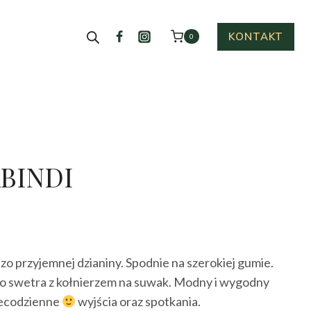
KONTAKT
0
ABINDI
ktualna
cena
o przyjemnej dzianiny. Spodnie na szerokiej gumie.
ynosi:
o swetra z kołnierzem na suwak. Modny i wygodny
39.00 zł.
iecodzienne
wyjścia oraz spotkania.