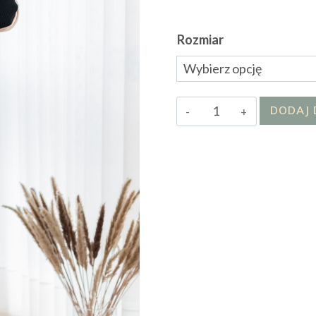
Rozmiar
ilość
DODAJ 
Komplet
SABINDI