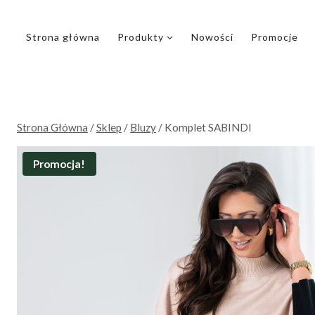
Przejdź
do
Strona główna
Produkty
Nowości
Promocje
treści
Strona Główna
/
Sklep
/
Bluzy
/
Komplet SABINDI
Promocja!