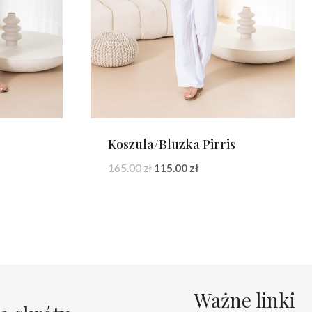
Koszula/Bluzka Pirris
na
Pierwotna
Aktualna
165.00
zł
115.00
zł
cena
cena
:
wynosiła:
wynosi:
zł.
165.00 zł.
115.00 zł.
Ważne linki