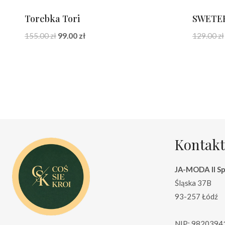
Torebka Tori
SWETER
Pierwotna
Aktualna
155.00
zł
99.00
zł
129.00
zł
cena
cena
wynosiła:
wynosi:
155.00 zł.
99.00 zł.
Kontakt
JA-MODA II Sp.
Śląska 37B
93-257 Łódź
NIP: 9820394