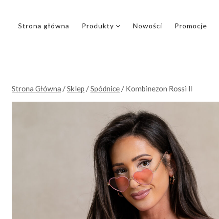
Przejdź
do
Strona główna
Produkty
Nowości
Promocje
treści
Strona Główna
/
Sklep
/
Spódnice
/
Kombinezon Rossi II