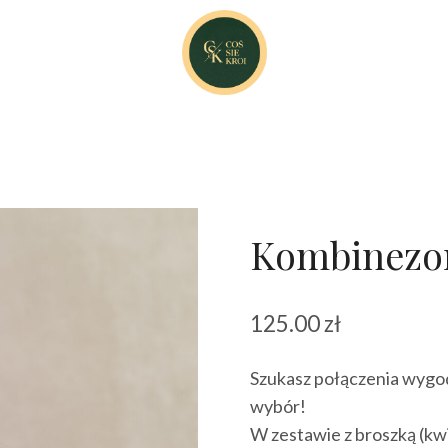
Kombinezon
125.00
zł
Szukasz połączenia wygod
wybór!
W zestawie z broszką (kwi