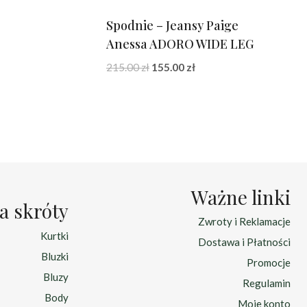
Spodnie – Jeansy Paige
Anessa ADORO WIDE LEG
na
Pierwotna
Aktualna
215.00
zł
155.00
zł
:
cena
cena
zł.
wynosiła:
wynosi:
215.00 zł.
155.00 zł.
Ważne linki
a skróty
Zwroty i Reklamacje
Kurtki
Dostawa i Płatności
Bluzki
Promocje
Bluzy
Regulamin
Body
Moje konto