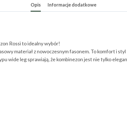
Opis
Informacje dodatkowe
on Rossi to idealny wybór!
zasowy materiał z nowoczesnym fasonem. To komfort i styl 
u wide leg sprawiają, że kombinezon jest nie tylko elega