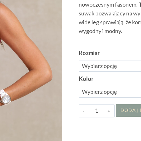
nowoczesnym fasonem. To k
suwak pozwalający na wy
wide leg sprawiają, że ko
wygodny i modny.
Rozmiar
Kolor
ilość
DODAJ 
Kombinezon
Rossi
II