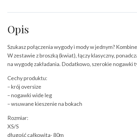
Opis
Szukasz połączenia wygody i mody w jednym? Kombinez
W zestawie z broszką (kwiat), łączy klasyczny, ponadc
na wygodę zakładania. Dodatkowo, szerokie nogawki typ
Cechy produktu:
– krój oversize
– nogawki wide leg
– wsuwane kieszenie na bokach
Rozmiar:
XS/S
długość całkowita- 80m