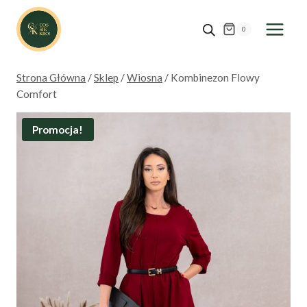
Przejdź
do
0
treści
Strona Główna
/
Sklep
/
Wiosna
/
Kombinezon Flowy
Comfort
Promocja!