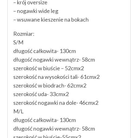
– krój oversize
– nogawki wide leg
– wsuwane kieszenie na bokach
Rozmiar:
S/M
długość całkowita- 130cm
długość nogawki wewnątrz- 58cm
szerokość w biuście – 52cmx2
szerokość na wysokości tali- 61cmx2
szerokość w biodrach- 62cmx2
szerokość uda- 33cmx2
szerokość nogawki na dole- 46cmx2
M/L
długość całkowita- 130cm
długość nogawki wewnątrz- 58cm
szerokość w biuście-55cmx2