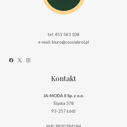
tel: 451 563 108
e-mail: biuro@cossiekroi.pl
Kontakt
JA-MODA II Sp. z o.o.
Śląska 37B
93-257 Łódź
NIP: 9820394184