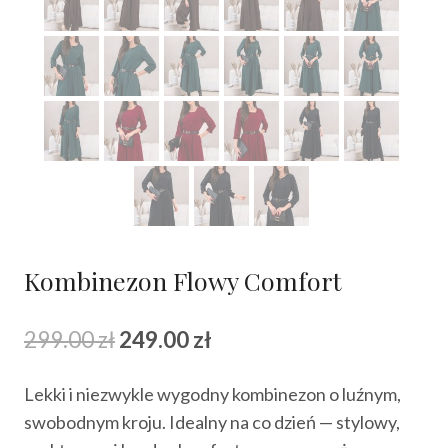
Kombinezon Flowy Comfort
Pierwotna
Aktualna
299.00
zł
249.00
zł
cena
cena
Lekki i niezwykle wygodny kombinezon o luźnym,
wynosiła:
wynosi:
swobodnym kroju. Idealny na co dzień — stylowy,
299.00 zł.
249.00 zł.