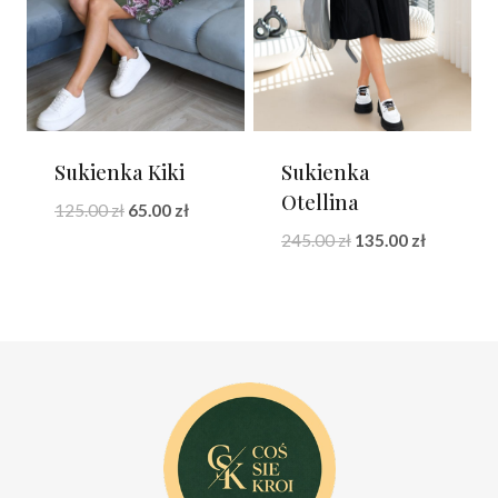
Sukienka Kiki
Sukienka
Otellina
Pierwotna
Aktualna
125.00
zł
65.00
zł
cena
cena
Pierwotna
Aktualna
245.00
zł
135.00
zł
wynosiła:
wynosi:
cena
cena
125.00 zł.
65.00 zł.
wynosiła:
wynosi:
245.00 zł.
135.00 zł.