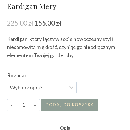
Kardigan Mery
Pierwotna
Aktualna
225.00
zł
155.00
zł
cena
cena
Kardigan, który łączy w sobie nowoczesny styl i
wynosiła:
wynosi:
niesamowitą miękkość, czyniąc go nieodłącznym
225.00 zł.
155.00 zł.
elementem Twojej garderoby.
Rozmiar
ilość
DODAJ DO KOSZYKA
Kardigan
Mery
Opis