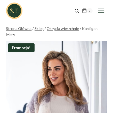
Przejdź
do
0
treści
Strona Główna
/
Sklep
/
Okrycia wierzchnie
/
Kardigan
Mery
Promocja!