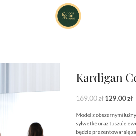
Kardigan C
Pierwotna
A
169.00
zł
129.00
zł
cena
Model z obszernymi luźnym
wynosiła:
w
sylwetkę oraz tuszuje ew
169.00 zł.
1
będzie prezentował się za