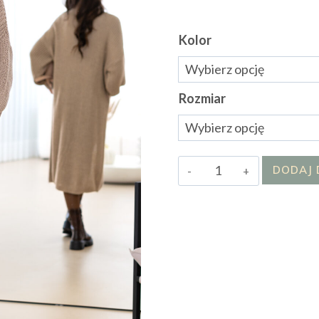
Kolor
Rozmiar
ilość
DODAJ 
Kardigan
Celinda