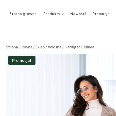
Przejdź
do
Strona główna
Produkty
Nowości
Promocje
treści
Strona Główna
/
Sklep
/
Wiosna
/
Kardigan Celinda
Promocja!