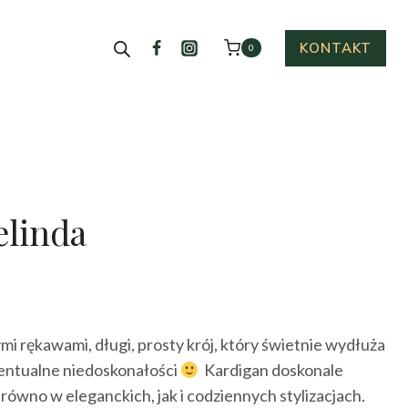
KONTAKT
0
elinda
ktualna
cena
i rękawami, długi, prosty krój, który świetnie wydłuża
ynosi:
entualne niedoskonałości
Kardigan doskonale
29.00 zł.
równo w eleganckich, jak i codziennych stylizacjach.