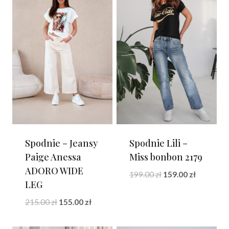
Spodnie – Jeansy
Spodnie Lili –
Paige Anessa
Miss bonbon 2179
ADORO WIDE
Pierwotna
Aktualna
199.00
zł
159.00
zł
LEG
cena
cena
wynosiła:
wynosi:
Pierwotna
Aktualna
215.00
zł
155.00
zł
199.00 zł.
159.00 zł.
cena
cena
wynosiła:
wynosi: