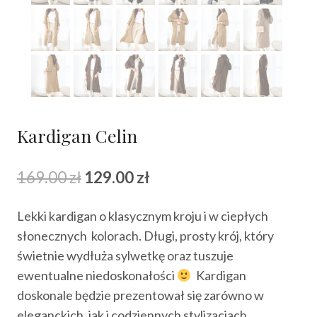
Kardigan Celin
Pierwotna
Aktualna
169.00
zł
129.00
zł
cena
cena
Lekki kardigan o klasycznym kroju i w ciepłych
wynosiła:
wynosi:
słonecznych kolorach. Długi, prosty krój, który
169.00 zł.
129.00 zł.
świetnie wydłuża sylwetkę oraz tuszuje
ewentualne niedoskonałości
Kardigan
doskonale będzie prezentował się zarówno w
eleganckich, jak i codziennych stylizacjach.