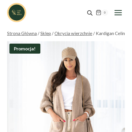
Przejdź
do
0
treści
Strona Główna
/
Sklep
/
Okrycia wierzchnie
/
Kardigan Celin
Promocja!