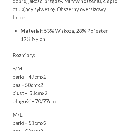
dobrej jakości przędzy. Miły w noszeniu, ciepło
otulający sylwetkę. Obszerny oversizowy
fason.
Materiał
: 53% Wiskoza, 28% Poliester,
19% Nylon
Rozmiary:
S/M
barki – 49cmx2
pas – 50cmx2
biust – 51cmx2
długość – 70/77cm
M/L
barki – 51cmx2
pas – 52cmx2