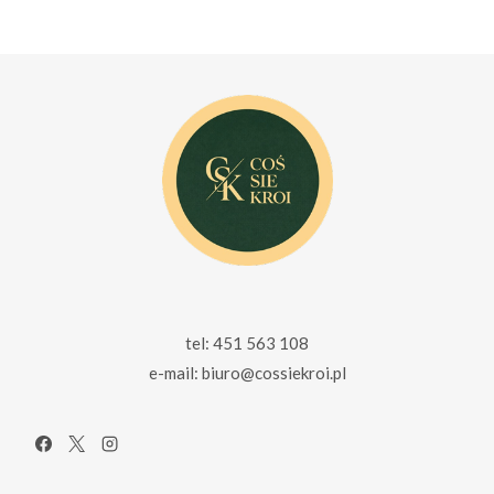
155.00 zł.
99.00 zł.
wynosiła:
wynosi:
165.00 zł.
115.00 zł.
tel: 451 563 108
e-mail: biuro@cossiekroi.pl