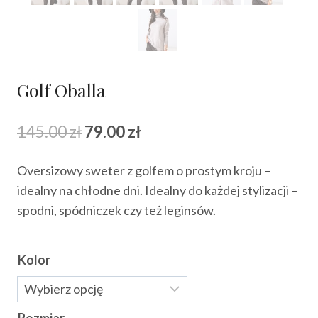
Golf Oballa
Pierwotna
Aktualna
145.00
zł
79.00
zł
cena
cena
Oversizowy sweter z golfem o prostym kroju –
wynosiła:
wynosi:
idealny na chłodne dni. Idealny do każdej stylizacji –
145.00 zł.
79.00 zł.
spodni, spódniczek czy też leginsów.
Kolor