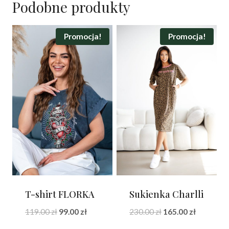
Podobne produkty
Promocja!
Promocja!
T-shirt FLORKA
Sukienka Charlli
Pierwotna
Aktualna
Pierwotna
Aktualna
119.00
zł
99.00
zł
230.00
zł
165.00
zł
cena
cena
cena
cena