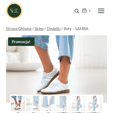
Przejdź
do
0
treści
Strona Główna
/
Sklep
/
Dodatki
/
Buty – SAMBA
Promocja!