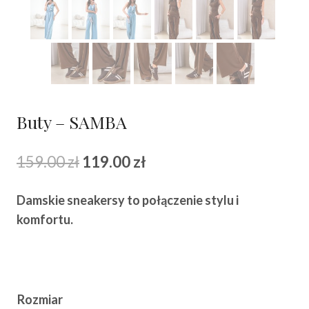
Buty – SAMBA
Pierwotna
Aktualna
159.00
zł
119.00
zł
cena
cena
Damskie sneakersy to połączenie stylu i
wynosiła:
wynosi:
komfortu.
159.00 zł.
119.00 zł.
Rozmiar