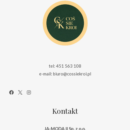
tel: 451 563 108
e-mail: biuro@cossiekroi.pl
Kontakt
JA-MODA II Sp. z o.o.