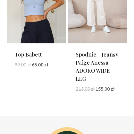
Top Babett
Spodnie – Jeansy
Paige Anessa
Pierwotna
Aktualna
99.00
zł
65.00
zł
ADORO WIDE
cena
cena
LEG
wynosiła:
wynosi:
99.00 zł.
65.00 zł.
Pierwotna
Aktualna
215.00
zł
155.00
zł
cena
cena
wynosiła:
wynosi:
215.00 zł.
155.00 zł.