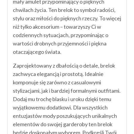
mały amulet przypominający o pięknych
chwilach życia. Ten brelok to symbol radości,
stylu oraz miłości do pięknych rzeczy. To więcej
niż tylko akcesorium – towarzyszy Ci w
codziennych sytuacjach, przypominając o
wartości drobnych przyjemności i piękna
otaczającego świata.
Zaprojektowany z dbałością o detale, brelok
zachwyca elegancją i prostotą. Idealnie
komponuje się zarówno z casualowymi
stylizacjami, jak i bardziej formalnymi outfitami.
Dodaj mu trochę blasku i uroku dzięki temu
wyjątkowemu dodatkowi. Dla wszystkich
entuzjastów mody poszukujących unikalnych
elementów do swojej garderoby ten brelok
będzie doskonałym wyborem. Podkreśli Twój