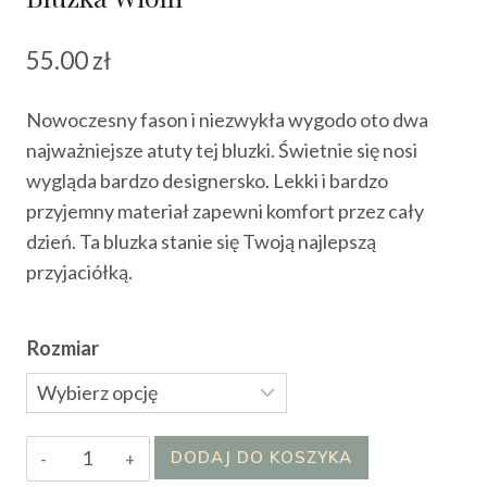
55.00
zł
Nowoczesny fason i niezwykła wygodo oto dwa
najważniejsze atuty tej bluzki. Świetnie się nosi
wygląda bardzo designersko. Lekki i bardzo
przyjemny materiał zapewni komfort przez cały
dzień. Ta bluzka stanie się Twoją najlepszą
przyjaciółką.
Rozmiar
ilość
DODAJ DO KOSZYKA
Bluzka