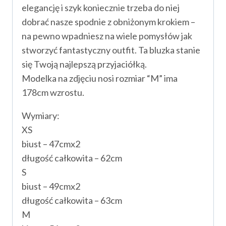
elegancję i szyk koniecznie trzeba do niej
dobrać nasze spodnie z obniżonym krokiem –
na pewno wpadniesz na wiele pomysłów jak
stworzyć fantastyczny outfit. Ta bluzka stanie
się Twoją najlepszą przyjaciółką.
Modelka na zdjęciu nosi rozmiar “M” ima
178cm wzrostu.
Wymiary:
XS
biust – 47cmx2
długość całkowita – 62cm
S
biust – 49cmx2
długość całkowita – 63cm
M