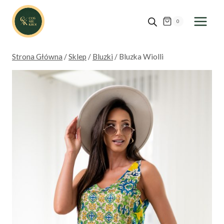
Przejdź
do
0
treści
Strona Główna
/
Sklep
/
Bluzki
/
Bluzka Wiolli