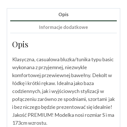
Triambula
II
Opis
Informacje dodatkowe
Opis
Klasyczna, casualowa bluzka/tunika typu basic
wykonana z przyjemnej, niezwykle
komfortowej przewiewnej bawełny. Dekolt w
łódkę i krótki rękaw. Idealna jako baza
codziennych, jak i wyjściowych stylizacji w
połączeniu zarówno ze spodniami, szortami jak
i bez niczego będzie prezentować się idealnie!
Jakość PREMIUM! Modelka nosi rozmiar S i ma
173cm wzrostu.