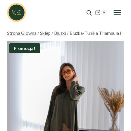
Przejdź
do
0
treści
Strona Główna
/
Sklep
/
Bluzki
/
Bluzka/Tunika Triambula II
Promocja!