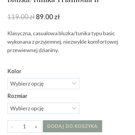
Pierwotna
Aktualna
119.00
zł
89.00
zł
cena
cena
Klasyczna, casualowa bluzka/tunika typu basic
wynosiła:
wynosi:
wykonana z przyjemnej, niezwykle komfortowej
119.00 zł.
89.00 zł.
przewiewnej dzianiny.
Kolor
Rozmiar
ilość
DODAJ DO KOSZYKA
Bluzka/Tunika