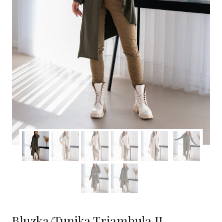
Bluzka/Tunika Triambula II