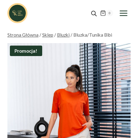
Przejdź
do
0
treści
Strona Główna
/
Sklep
/
Bluzki
/
Bluzka/Tunika Bibi
Promocja!