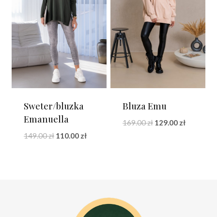
Sweter/bluzka
Bluza Emu
Emanuella
Pierwotna
Aktualna
169.00
zł
129.00
zł
cena
cena
Pierwotna
Aktualna
149.00
zł
110.00
zł
wynosiła:
wynosi:
cena
cena
169.00 zł.
129.00 zł.
wynosiła:
wynosi:
149.00 zł.
110.00 zł.