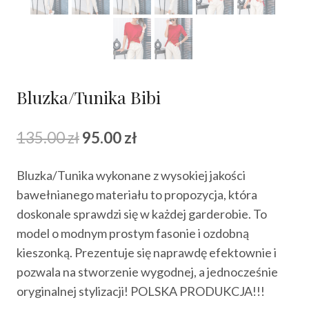
Bluzka/Tunika Bibi
Pierwotna
Aktualna
135.00
zł
95.00
zł
cena
cena
Bluzka/Tunika wykonane z wysokiej jakości
wynosiła:
wynosi:
bawełnianego materiału to propozycja, która
135.00 zł.
95.00 zł.
doskonale sprawdzi się w każdej garderobie. To
model o modnym prostym fasonie i ozdobną
kieszonką. Prezentuje się naprawdę efektownie i
pozwala na stworzenie wygodnej, a jednocześnie
oryginalnej stylizacji! POLSKA PRODUKCJA!!!