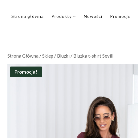
Przejdź
do
Strona główna
Produkty
Nowości
Promocje
treści
Strona Główna
/
Sklep
/
Bluzki
/
Bluzka t-shirt Sevill
Promocja!