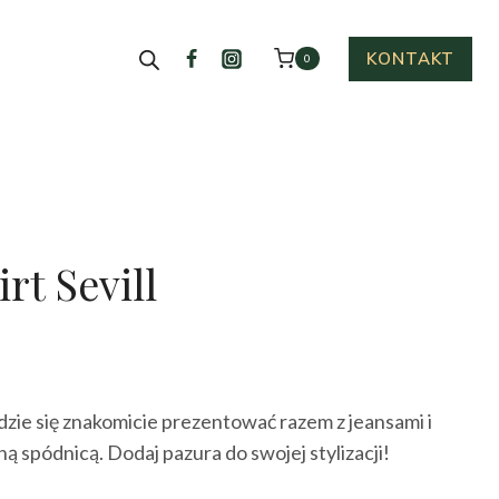
KONTAKT
0
rt Sevill
ualna
a
ędzie się znakomicie prezentować razem z jeansami i
osi:
ną spódnicą. Dodaj pazura do swojej stylizacji!
0 zł.