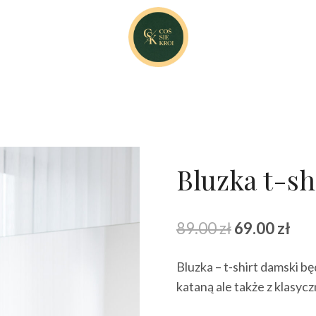
Bluzka t-shi
Pierwotna
Akt
89.00
zł
69.00
zł
cena
cen
Bluzka – t-shirt damski b
wynosiła:
wyn
kataną ale także z klasycz
89.00 zł.
69.0