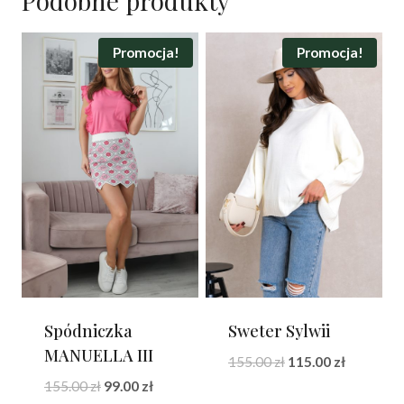
Podobne produkty
Promocja!
Promocja!
Spódniczka
Sweter Sylwii
MANUELLA III
Pierwotna
Aktualna
155.00
zł
115.00
zł
cena
cena
Pierwotna
Aktualna
155.00
zł
99.00
zł
wynosiła:
wynosi: