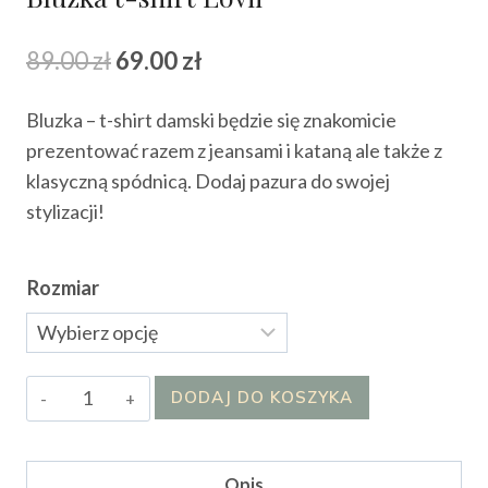
Pierwotna
Aktualna
89.00
zł
69.00
zł
cena
cena
Bluzka – t-shirt damski będzie się znakomicie
wynosiła:
wynosi:
prezentować razem z jeansami i kataną ale także z
89.00 zł.
69.00 zł.
klasyczną spódnicą. Dodaj pazura do swojej
stylizacji!
Rozmiar
ilość
DODAJ DO KOSZYKA
Bluzka
t-
shirt
Opis