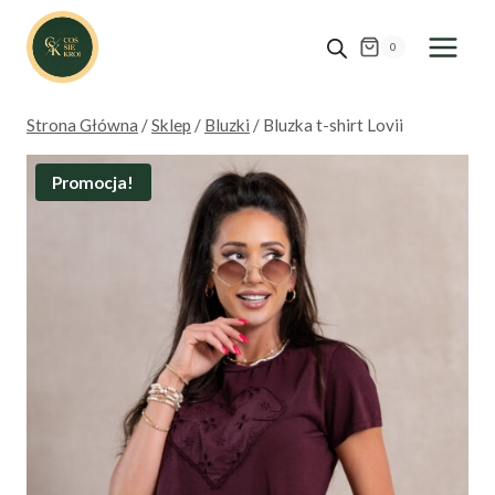
Przejdź
do
0
treści
Strona Główna
/
Sklep
/
Bluzki
/
Bluzka t-shirt Lovii
Promocja!