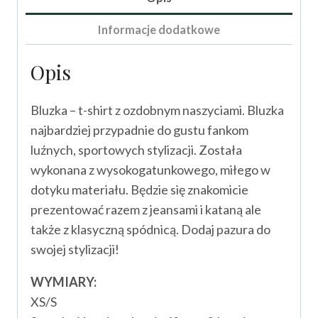
Lovii
Informacje dodatkowe
Opis
Bluzka – t-shirt z ozdobnym naszyciami. Bluzka
najbardziej przypadnie do gustu fankom
luźnych, sportowych stylizacji. Została
wykonana z wysokogatunkowego, miłego w
dotyku materiału. Będzie się znakomicie
prezentować razem z jeansami i kataną ale
także z klasyczną spódnicą. Dodaj pazura do
swojej stylizacji!
WYMIARY:
XS/S