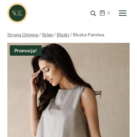
Przejdź
do
0
treści
Strona Główna
/
Sklep
/
Bluzki
/
Bluzka Pamiwa
Promocja!