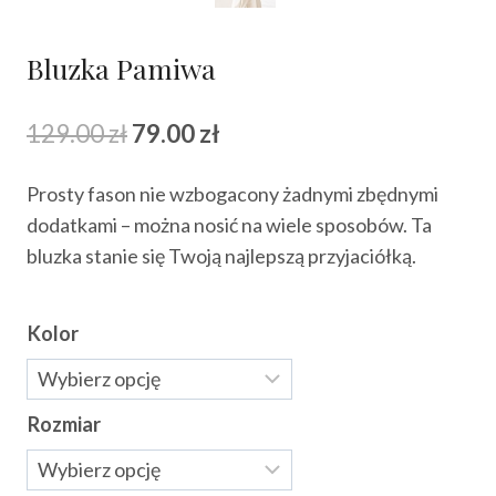
Bluzka Pamiwa
Pierwotna
Aktualna
129.00
zł
79.00
zł
cena
cena
Prosty fason nie wzbogacony żadnymi zbędnymi
wynosiła:
wynosi:
dodatkami – można nosić na wiele sposobów. Ta
129.00 zł.
79.00 zł.
bluzka stanie się Twoją najlepszą przyjaciółką.
Kolor
Rozmiar