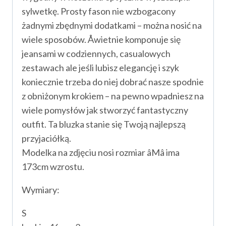
sylwetkę. Prosty fason nie wzbogacony
żadnymi zbędnymi dodatkami – można nosić na
wiele sposobów. Åwietnie komponuje się
jeansami w codziennych, casualowych
zestawach ale jeśli lubisz elegancję i szyk
koniecznie trzeba do niej dobrać nasze spodnie
z obniżonym krokiem – na pewno wpadniesz na
wiele pomysłów jak stworzyć fantastyczny
outfit. Ta bluzka stanie się Twoją najlepszą
przyjaciółką.
Modelka na zdjęciu nosi rozmiar âMâ ima
173cm wzrostu.
Wymiary:
S