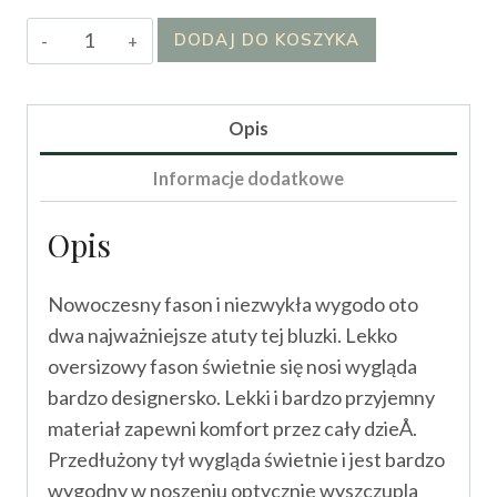
ilość
DODAJ DO KOSZYKA
Bluzka
Pamiwa
Opis
Informacje dodatkowe
Opis
Nowoczesny fason i niezwykła wygodo oto
dwa najważniejsze atuty tej bluzki. Lekko
oversizowy fason świetnie się nosi wygląda
bardzo designersko. Lekki i bardzo przyjemny
materiał zapewni komfort przez cały dzieÅ.
Przedłużony tył wygląda świetnie i jest bardzo
wygodny w noszeniu optycznie wyszczupla