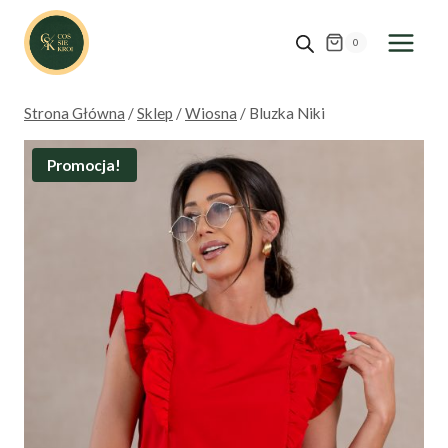
Przejdź
do
0
treści
Strona Główna
/
Sklep
/
Wiosna
/
Bluzka Niki
Promocja!