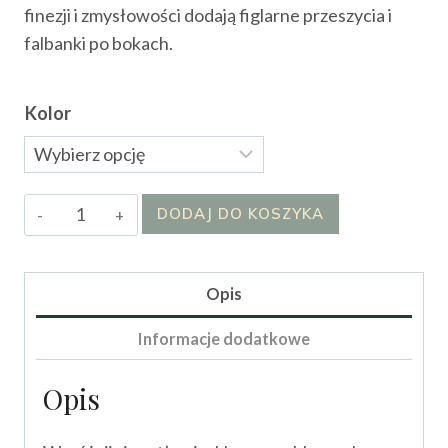
wynosiła:
wynosi:
finezji i zmysłowości dodają figlarne przeszycia i
65.00 zł.
35.00 zł.
falbanki po bokach.
Kolor
ilość
DODAJ DO KOSZYKA
Bluzka
Niki
Opis
Informacje dodatkowe
Opis