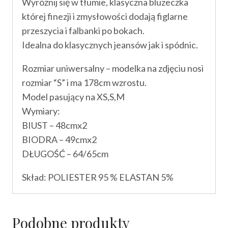
Wyróżnij się w tłumie, klasyczna bluzeczka
której finezji i zmysłowości dodają figlarne
przeszycia i falbanki po bokach.
Idealna do klasycznych jeansów jak i spódnic.
Rozmiar uniwersalny – modelka na zdjęciu nosi
rozmiar “S” i ma 178cm wzrostu.
Model pasujący na XS,S,M
Wymiary:
BIUST – 48cmx2
BIODRA – 49cmx2
DŁUGOŚĆ – 64/65cm
Skład: POLIESTER 95 % ELASTAN 5%
Podobne produkty