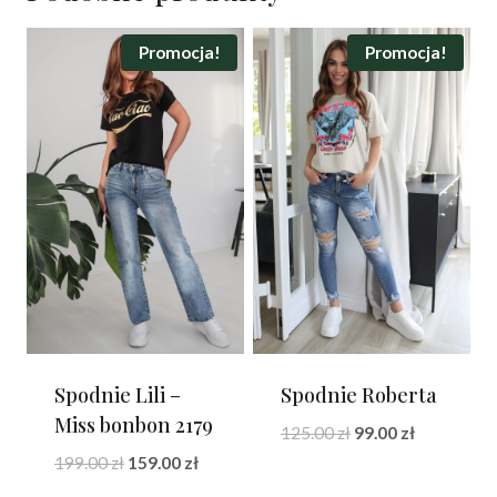
Promocja!
Promocja!
Spodnie Lili –
Spodnie Roberta
Miss bonbon 2179
Pierwotna
Aktualna
125.00
zł
99.00
zł
cena
cena
Pierwotna
Aktualna
199.00
zł
159.00
zł
wynosiła:
wynosi:
cena
cena