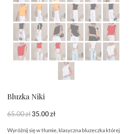
Bluzka Niki
Pierwotna
Aktualna
65.00
zł
35.00
zł
cena
cena
Wyróżnij się w tłumie, klasyczna bluzeczka której