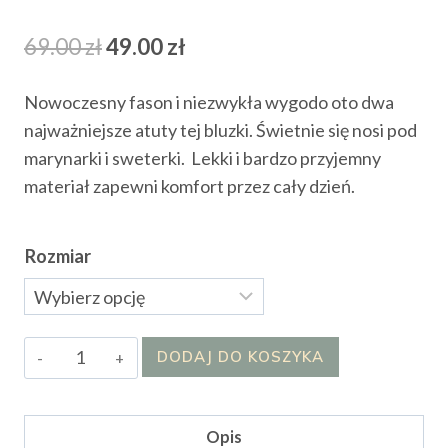
Pierwotna
Aktualna
69.00
zł
49.00
zł
cena
cena
Nowoczesny fason i niezwykła wygodo oto dwa
wynosiła:
wynosi:
najważniejsze atuty tej bluzki. Świetnie się nosi pod
69.00 zł.
49.00 zł.
marynarki i sweterki. Lekki i bardzo przyjemny
materiał zapewni komfort przez cały dzień.
Rozmiar
ilość
DODAJ DO KOSZYKA
Bluzka
Mirabelli
Opis