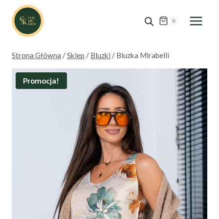
Przejdź
do
0
treści
Strona Główna
/
Sklep
/
Bluzki
/
Bluzka Mirabelli
Promocja!