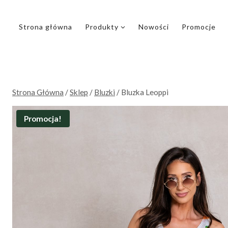
Przejdź
do
Strona główna
Produkty
Nowości
Promocje
treści
Strona Główna
/
Sklep
/
Bluzki
/
Bluzka Leoppi
Promocja!