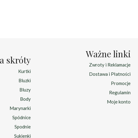
wynosiła:
wynosi:
19.00 zł.
10.00 zł.
:
zł.
Ważne linki
a skróty
Zwroty i Reklamacje
Kurtki
Dostawa i Płatności
Bluzki
Promocje
Bluzy
Regulamin
Body
Moje konto
Marynarki
Spódnice
Spodnie
Sukienki