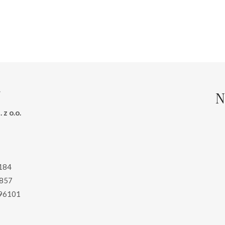
wynosiła:
wynosi:
cena
cena
125.00 zł.
99.00 zł.
wynosiła:
wynosi
215.00 zł.
155.00 
N
 z o.o.
184
857
96101