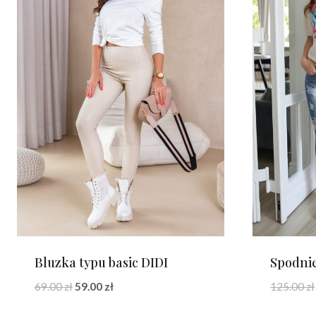
Bluzka typu basic DIDI
Spodni
Pierwotna
Aktualna
69.00
zł
59.00
zł
125.00
zł
cena
cena