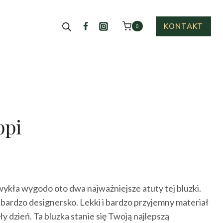
KONTAKT
0
ppi
ualna
a
ykła wygodo oto dwa najważniejsze atuty tej bluzki.
osi:
 bardzo designersko. Lekki i bardzo przyjemny materiał
0 zł.
y dzień. Ta bluzka stanie się Twoją najlepszą