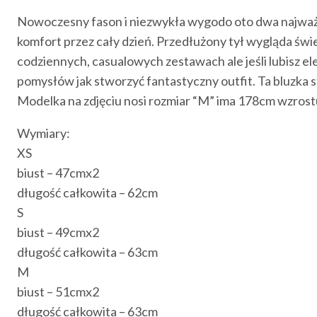
Nowoczesny fason i niezwykła wygodo oto dwa najważnie
komfort przez cały dzień. Przedłużony tył wygląda świ
codziennych, casualowych zestawach ale jeśli lubisz el
pomysłów jak stworzyć fantastyczny outfit. Ta bluzka st
Modelka na zdjęciu nosi rozmiar “M” ima 178cm wzrost
Wymiary:
XS
biust – 47cmx2
długość całkowita – 62cm
S
biust – 49cmx2
długość całkowita – 63cm
M
biust – 51cmx2
długość całkowita – 63cm