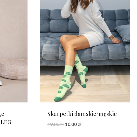
ge
Skarpetki damskie/męskie
 LEG
Pierwotna
Aktualna
19.00
zł
10.00
zł
cena
cena
na