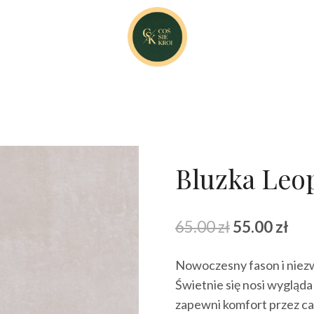
Bluzka Leo
Pierwotna
Akt
65.00
zł
55.00
zł
cena
cen
Nowoczesny fason i niezw
wynosiła:
wyn
Świetnie się nosi wygląda
65.00 zł.
55.0
zapewni komfort przez cał