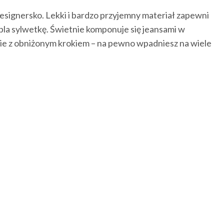
esignersko. Lekki i bardzo przyjemny materiał zapewni
pla sylwetkę. Świetnie komponuje się jeansami w
dnie z obniżonym krokiem – na pewno wpadniesz na wiele