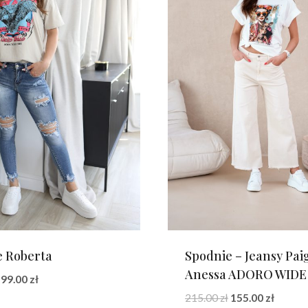
e Roberta
Spodnie – Jeansy Pai
Anessa ADORO WIDE
Pierwotna
Aktualna
99.00
zł
cena
cena
Pierwotna
Aktual
215.00
zł
155.00
zł