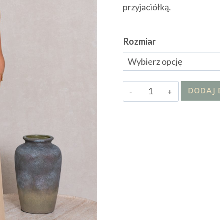
przyjaciółką.
Rozmiar
ilość
DODAJ 
Bluzka
Leoppi