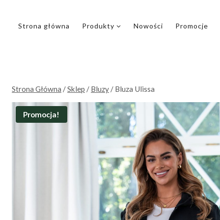
Przejdź
do
Strona główna
Produkty
Nowości
Promocje
treści
Strona Główna
/
Sklep
/
Bluzy
/
Bluza Ulissa
Promocja!