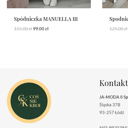
Spódniczka MANUELLA III
Spodni
Pierwotna
Aktualna
155.00
zł
99.00
zł
125.00
zł
cena
cena
wynosiła:
wynosi:
155.00 zł.
99.00 zł.
Kontakt
JA-MODA II Sp.
Śląska 37B
93-257 Łódź
NIP: 9820394