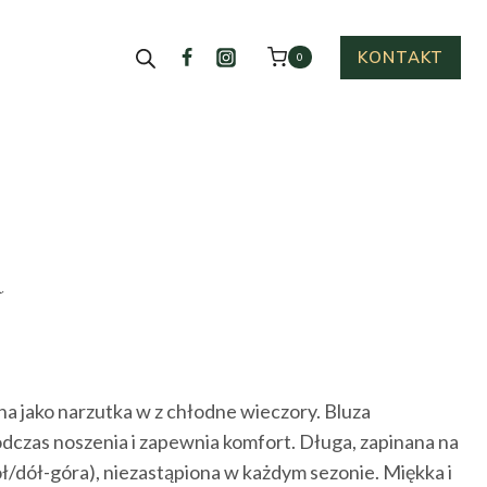
KONTAKT
0
a
tualna
na
na jako narzutka w z chłodne wieczory. Bluza
nosi:
dczas noszenia i zapewnia komfort. Długa, zapinana na
.00 zł.
ł/dół-góra), niezastąpiona w każdym sezonie. Miękka i