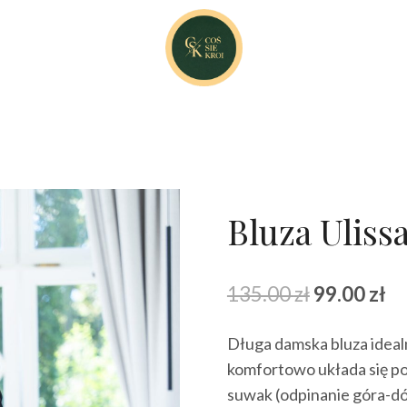
Bluza Uliss
Pierwotna
Ak
135.00
zł
99.00
zł
cena
ce
Długa damska bluza ideal
wynosiła:
wy
komfortowo układa się po
135.00 zł.
99
suwak (odpinanie góra-dó