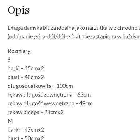
Opis
Długa damska bluza idealna jako narzutka w z chłodne 
(odpinanie góra-dół/dół-góra), niezastąpiona w każdym
Rozmiary:
S
barki – 45cmx2
biust – 48cmx2
długość całkowita – 100cm
rękaw długość zewnętrzna – 63cm
rękaw długość wewnętrzna – 49cm
rękaw biceps – 21cmx2
M
barki – 47cmx2
biust – 50cmx2