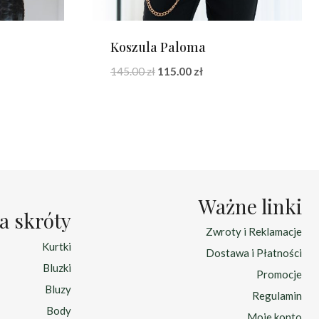
Koszula Paloma
Pierwotna
Aktualna
145.00
zł
115.00
zł
cena
cena
wynosiła:
wynosi:
145.00 zł.
115.00 zł.
Ważne linki
a skróty
Zwroty i Reklamacje
Kurtki
Dostawa i Płatności
Bluzki
Promocje
Bluzy
Regulamin
Body
Moje konto