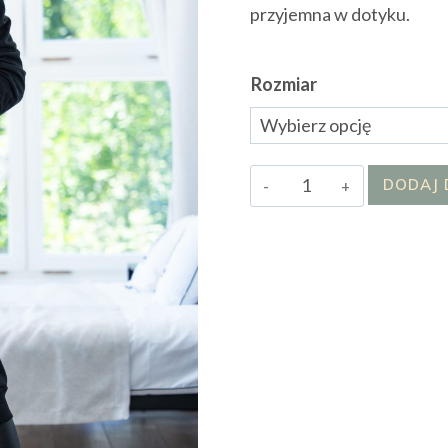
przyjemna w dotyku.
Rozmiar
ilość
DODAJ 
Bluza
Ulissa