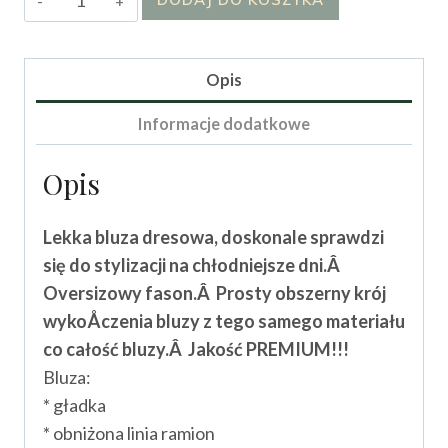
Bluza
Kirem
I
Opis
Informacje dodatkowe
Opis
Lekka bluza dresowa, doskonale sprawdzi
się do stylizacji na chłodniejsze dni.Â
Oversizowy fason.Â Prosty obszerny krój
wykoÅczenia bluzy z tego samego materiału
co całość bluzy.Â
Jakość PREMIUM!!!
Bluza:
* gładka
* obniżona linia ramion