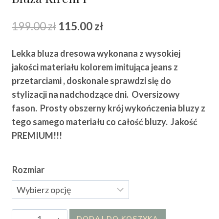
Pierwotna
Aktualna
199.00
zł
115.00
zł
cena
cena
Lekka bluza dresowa wykonana z wysokiej
wynosiła:
wynosi:
jakości materiału kolorem imitująca jeans z
199.00 zł.
115.00 zł.
przetarciami , doskonale sprawdzi się do
stylizacji na nadchodzące dni. Oversizowy
fason. Prosty obszerny krój wykończenia bluzy z
tego samego materiału co całość bluzy.
Jakość
PREMIUM!!!
Rozmiar
ilość
DODAJ DO KOSZYKA