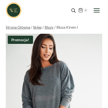
Przejdź
do
0
treści
Strona Główna
/
Sklep
/
Bluzy
/
Bluza Kirem I
Promocja!